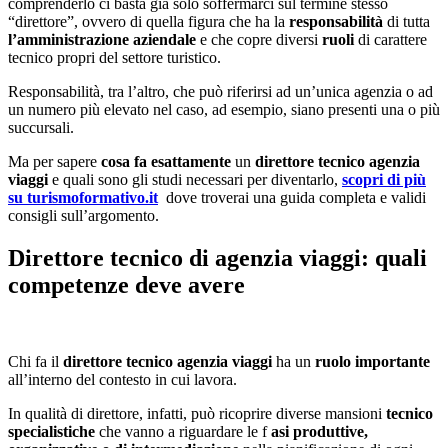
comprenderlo ci basta già solo soffermarci sul termine stesso
“direttore”, ovvero di quella figura che ha la
responsabilità
di tutta
l’amministrazione aziendale
e che copre diversi
ruoli
di carattere
tecnico propri del settore turistico.
Responsabilità, tra l’altro, che può riferirsi ad un’unica agenzia o ad
un numero più elevato nel caso, ad esempio, siano presenti una o più
succursali.
Ma per sapere
cosa fa esattamente
un
direttore tecnico agenzia
viaggi
e quali sono gli studi necessari per diventarlo,
scopri di più
su turismoformativo.it
dove troverai una guida completa e validi
consigli sull’argomento.
Direttore tecnico di agenzia viaggi: quali
competenze deve avere
Chi fa il
direttore tecnico agenzia viaggi
ha un
ruolo importante
all’interno del contesto in cui lavora.
In qualità di direttore, infatti, può ricoprire diverse mansioni
tecnico
specialistiche
che vanno a riguardare le f
asi produttive,