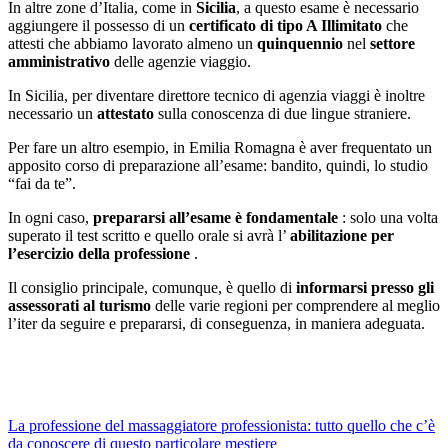
In altre zone d’Italia, come in
Sicilia
, a questo esame è necessario
aggiungere il possesso di un
certificato di tipo A Illimitato
che
attesti che abbiamo lavorato almeno un
quinquennio
nel
settore
amministrativo
delle agenzie viaggio.
In Sicilia, per diventare direttore tecnico di agenzia viaggi è inoltre
necessario un
attestato
sulla conoscenza di due lingue straniere.
Per fare un altro esempio, in Emilia Romagna è aver frequentato un
apposito corso di preparazione all’esame: bandito, quindi, lo studio
“fai da te”.
In ogni caso,
prepararsi all’esame è fondamentale
: solo una volta
superato il test scritto e quello orale si avrà l’
abilitazione per
l’esercizio della professione
.
Il consiglio principale, comunque, è quello di
informarsi presso gli
assessorati al turismo
delle varie regioni per comprendere al meglio
l’iter da seguire e prepararsi, di conseguenza, in maniera adeguata.
Navigazione
La professione del massaggiatore professionista: tutto quello che c’è
da conoscere di questo particolare mestiere