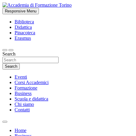
Skip
to
Responsive Menu
Studi accademici e corsi di formazione
content
Accademia di Formazione Torino
Biblioteca
Didattica
Pinacoteca
Erasmus
Search
Search
Eventi
Corsi Accademici
Formazione
Business
Scuola e didattica
Chi siamo
Contatti
Home
Business