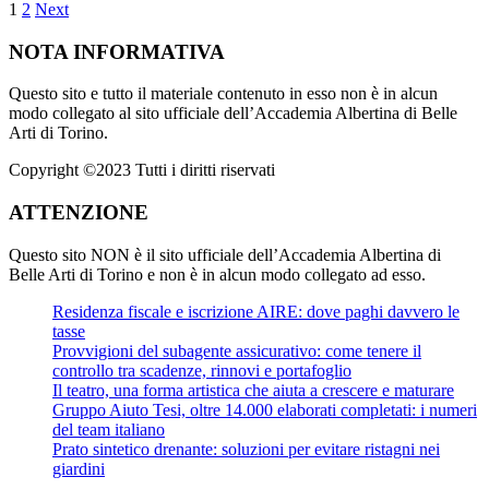
Paginazione
1
2
Next
degli
NOTA INFORMATIVA
articoli
Questo sito e tutto il materiale contenuto in esso non è in alcun
modo collegato al sito ufficiale dell’Accademia Albertina di Belle
Arti di Torino.
Copyright ©2023 Tutti i diritti riservati
ATTENZIONE
Questo sito NON è il sito ufficiale dell’Accademia Albertina di
Belle Arti di Torino e non è in alcun modo collegato ad esso.
Residenza fiscale e iscrizione AIRE: dove paghi davvero le
tasse
Provvigioni del subagente assicurativo: come tenere il
controllo tra scadenze, rinnovi e portafoglio
Il teatro, una forma artistica che aiuta a crescere e maturare
Gruppo Aiuto Tesi, oltre 14.000 elaborati completati: i numeri
del team italiano
Prato sintetico drenante: soluzioni per evitare ristagni nei
giardini