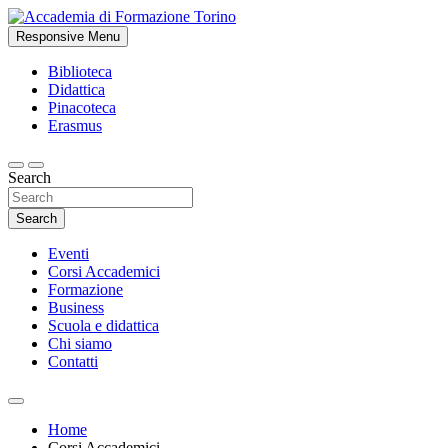
Skip
to
Responsive Menu
Studi accademici e corsi di formazione
content
Accademia di Formazione Torino
Biblioteca
Didattica
Pinacoteca
Erasmus
Search
Search
Eventi
Corsi Accademici
Formazione
Business
Scuola e didattica
Chi siamo
Contatti
Home
Corsi Accademici