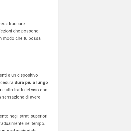
versi truccare
rfezioni che possono
a in modo che tu possa
nti e un dispositivo
rocedura
dura più a lungo
a
e altri tratti del viso con
a sensazione di avere
nto negli strati superiori
e gradualmente nel tempo.
 un professionista