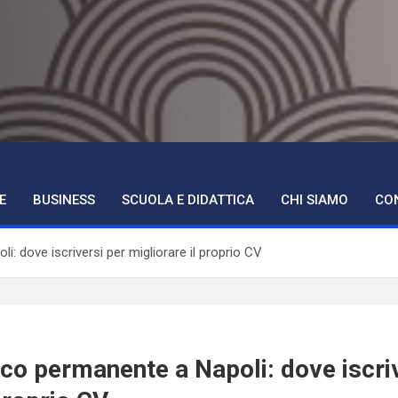
ne Torino
E
BUSINESS
SCUOLA E DIDATTICA
CHI SIAMO
CO
: dove iscriversi per migliorare il proprio CV
cco permanente a Napoli: dove iscri