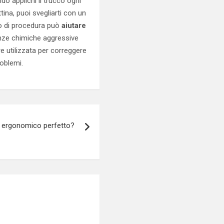
o applichi il trucco ogni
tina, puoi svegliarti con un
po di procedura può
aiutare
nze chimiche aggressive
e utilizzata per correggere
roblemi.
o ergonomico perfetto?