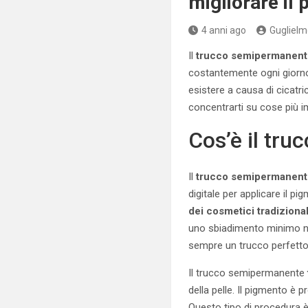
migliorare il 
4 anni ago
Guglielm
Il
trucco semipermanen
costantemente ogni giorno
esistere a causa di cicatr
concentrarti su cose più im
Cos’è il tr
Il
trucco semipermanen
digitale per applicare il 
dei cosmetici tradizional
uno sbiadimento minimo nel
sempre un trucco perfetto s
Il trucco semipermanente
della pelle. Il pigmento è 
Questo tipo di procedura