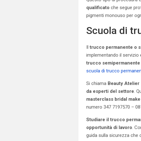
qualificato
che segue proto
pigmenti monouso per ogni
Scuola di tr
Il
trucco permanente o 
implementando il servizio 
trucco semipermanente 
scuola di trucco permanen
Si chiama
Beauty Atelie
da esperti del settore
. Q
masterclass bridal make
numero 347 7197570 – 081 
Studiare il trucco perm
opportunità di lavoro
. C
guida sulla sicurezza che co