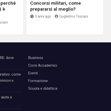
 perché
Concorsi militari, come
) è
prepararsi al meglio?
3 anni ago
Guglielmo Toscani
scani
IRE: dove
Business
Corsi Accademici
Eventi
urativo: come
rinnovi e
Formazione
Scuola e didattica
 aiuta a