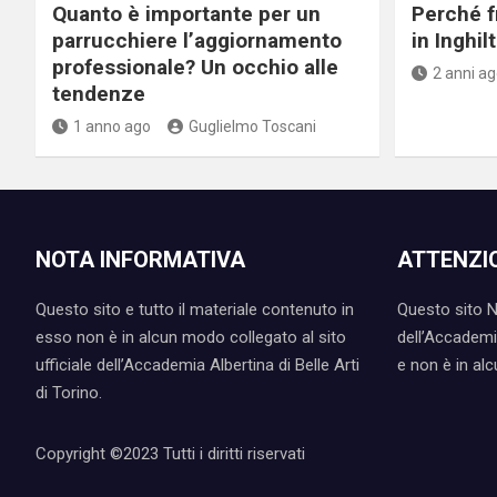
Quanto è importante per un
Perché f
parrucchiere l’aggiornamento
in Inghil
professionale? Un occhio alle
2 anni ag
tendenze
1 anno ago
Guglielmo Toscani
NOTA INFORMATIVA
ATTENZI
Questo sito e tutto il materiale contenuto in
Questo sito NO
esso non è in alcun modo collegato al sito
dell’Accademia
ufficiale dell’Accademia Albertina di Belle Arti
e non è in al
di Torino.
Copyright ©2023 Tutti i diritti riservati