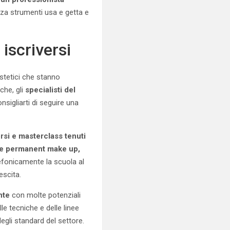
izza strumenti usa e getta e
iscriversi
estetici che stanno
che, gli
specialisti del
sigliarti di seguire una
rsi e masterclass tenuti
se permanent make up,
efonicamente la scuola al
escita.
nte
con molte potenziali
e tecniche e delle linee
degli standard del settore.