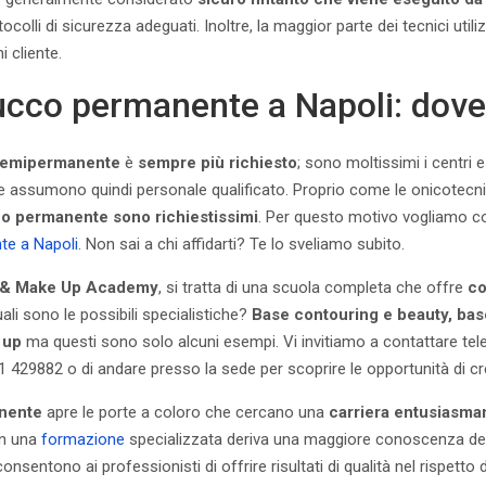
colli di sicurezza adeguati. Inoltre, la maggior parte dei tecnici util
 cliente.
ucco permanente a Napoli: dove 
semipermanente
è
sempre più richiesto
; sono moltissimi i centri 
e assumono quindi personale qualificato. Proprio come le onicotecni
o permanente sono richiestissimi
. Per questo motivo vogliamo con
te a Napoli
. Non sai a chi affidarti? Te lo sveliamo subito.
r & Make Up Academy
, si tratta di una scuola completa che offre
co
uali sono le possibili specialistiche?
Base contouring e beauty, ba
 up
ma questi sono solo alcuni esempi. Vi invitiamo a contattare tel
429882 o di andare presso la sede per scoprire le opportunità di cr
anente
apre le porte a coloro che cercano una
carriera entusiasma
on una
formazione
specializzata deriva una maggiore conoscenza dell
nsentono ai professionisti di offrire risultati di qualità nel rispetto 