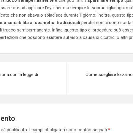
del trucco semipermanente
è che può farti
risparmiare tempo
quand
ssare ore ad applicare l’eyeliner o a riempire le sopracciglia ogni mat
cato che non sbava o sbiadisce durante il giorno. Inoltre, questo ti
 o sensibilità ai cosmetici tradizionali
perché non ci sono sosta
di trucco semipermanente. Infine, questo tipo di procedura può esser
rfezioni che possono esistere sul viso a causa di cicatrici o altri p
ona con la legge di
Come scegliere lo zain
mento
sarà pubblicato.
I campi obbligatori sono contrassegnati
*