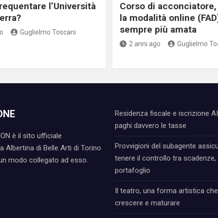
requentare l’Università
Corso di acconciatore,
terra?
la modalità online (FAD
sempre più amata
o
Guglielmo Toscani
2 anni ago
Guglielmo To
ONE
Residenza fiscale e iscrizione A
paghi davvero le tasse
N è il sito ufficiale
Provvigioni del subagente assic
 Albertina di Belle Arti di Torino
tenere il controllo tra scadenze, 
cun modo collegato ad esso.
portafoglio
Il teatro, una forma artistica che
crescere e maturare