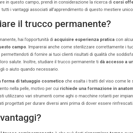
are in questo campo, prendi in considerazione la ricerca di
corsi offe
 tutti i vantaggi associati all’apprendimento di questo mestiere unico
iare il trucco permanente?
manente, hai l’opportunità di
acquisire esperienza pratica
con alcu
 questo campo
. Imparerai anche come sterilizzare correttamente i tuoi
 permettendoti di fornire ai tuoi clienti risultati di qualità che soddis
loro salute. Inoltre, studiare il trucco permanente ti
dà accesso a un
gli o aiuto quando necessario.
na
forma di tatuaggio cosmetico
che esalta i tratti del viso come le 
ento nella pelle, motivo per cui
richiede una formazione in anatom
rtisti utilizzano vari strumenti come aghi o macchine rotanti per impiant
ati progettati per durare diversi anni prima di dover essere rinfrescati
 vantaggi?