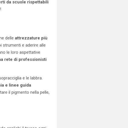
rti da scuole rispettabili
!
ne delle
attrezzature più
 strumenti e aderire alle
fano le loro aspettative
a rete di professionisti
sopracciglia e le labbra.
ia e linee guida
are il pigmento nella pelle,
.