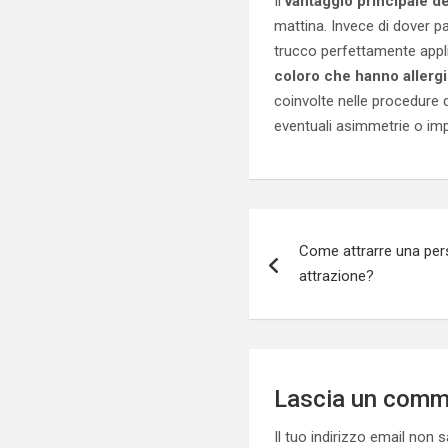
Il
vantaggio principale 
mattina. Invece di dover pa
trucco perfettamente appli
coloro che hanno allergie
coinvolte nelle procedure 
eventuali asimmetrie o impe
Navigazione
Come attrarre una pers
articoli
attrazione?
Lascia un com
Il tuo indirizzo email non 