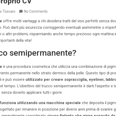
proprio CV
o Toscani
No Comments
te
offre molti vantaggi a chi desidera tratti del viso perfetti senza do
. Può darti più sicurezza correggendo eventuali asimmetrie o impe
ici o altri problemi, risparmiando anche tempo prezioso ogni mattin
portanti della vita!
ucco semipermanente?
te
è una procedura cosmetica che utilizza una combinazione di pigme
pigmento permanente nello strato dermico della pelle. Questo tipo di p
i
e può essere
utilizzato per creare sopracciglia, eyeliner, labbr
 tempo. L’obiettivo del trucco semipermanente è darti l’aspetto e l
enza doverlo applicare tutti i giorni.
funziona utilizzando una macchina speciale
che deposita il pigme
progettato per rimanere in posizione per diversi anni prima di svanir
 è generalmente considerato
sicuro fintanto che viene eseguito da