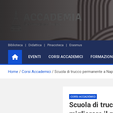
Skip
to
content
Accademia di Formazio
Studi accademici e corsi di formazione
Biblioteca
Didattica
Pinacoteca
Erasmus
EVENTI
CORSI ACCADEMICI
FORMAZION
Home
Corsi Accademici
Scuola di trucco permanente a Napoli
CORSI ACCADEMICI
Scuola di tru