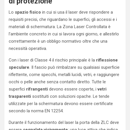
di protezione
Lo
spazio fisico
in cui si usa il laser deve rispondere a
requisiti precisi, che riguardano le superfici, gli accessi e i
materiali di schermatura. La Zona Laser Controllata è
l’ambiente concreto in cui si lavora ogni giorno, e allestirlo
correttamente è un obbligo normativo oltre che una
necessità operativa.
Con i laser di Classe 4 il rischio principale è la
riflessione
speculare
. Il fascio può rimbalzare su qualsiasi superficie
riflettente, come specchi, metalli lucidi, vetri, e raggiungere
occhi o pelle anche senza contatto diretto. Tutte le
superfici
rifrangenti
devono essere coperte, i
vetri
trasparenti
sostituiti con soluzioni opache. Le tende
utilizzate per la schermatura devono essere certificate
secondo la norma EN 12254.
Durante il funzionamento del laser la porta della ZLC deve
essere
segnalata visivamente
: una luce attiva che indica