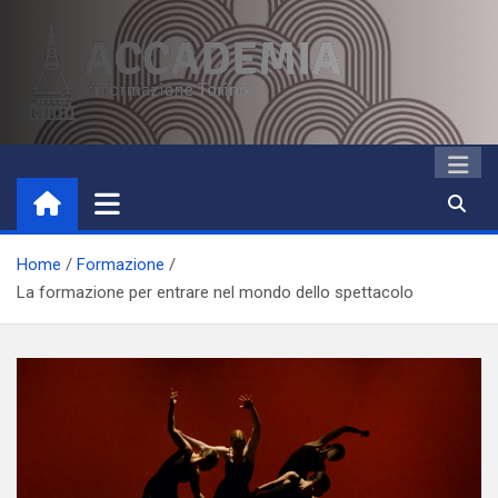
Skip
to
content
Accademia di Formazione
Studi accademici e corsi di formazione
Torino
Home
Formazione
La formazione per entrare nel mondo dello spettacolo