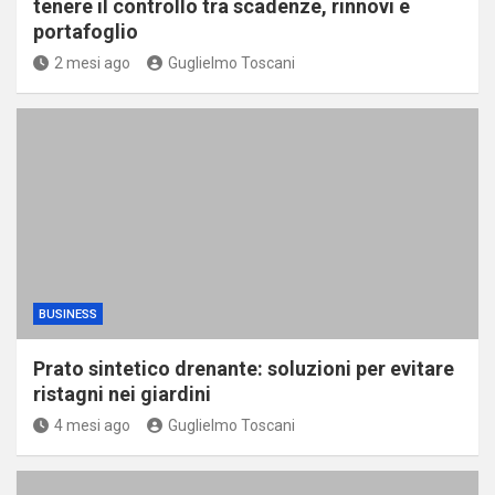
tenere il controllo tra scadenze, rinnovi e
portafoglio
2 mesi ago
Guglielmo Toscani
BUSINESS
Prato sintetico drenante: soluzioni per evitare
ristagni nei giardini
4 mesi ago
Guglielmo Toscani