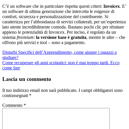
C’è un software che in particolare rispetta questi criteri:
Invoicex
. E’
un software di ultima generazione che intercetta le esigenze di
comfort, sicurezza e personalizzazione del contribuente. Si
caratterizza per l’abbondanza di servizi collaterali, per un’esperienza
lato utente incredibilmente comoda. Bastano pochi clic per sfruttare
appieno le potenzialità di Invoicex. Per inciso, è regolato da un
sistema
freemium
:
la versione base è gratuita
, mentre le altre – che
offrono più servizi e tool – sono a pagamento.
Navigazione
Disturbi Specifici dell’Apprendimento, come aiutare i ragazzi a
studiare?
articoli
Come recuperare gli anni scolastici: non è mai troppo tardi. Ecco
come fare
Lascia un commento
Il tuo indirizzo email non sarà pubblicato.
I campi obbligatori sono
contrassegnati
*
Commento
*