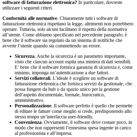
software di fatturazione elettronica?
In particolare, dovreste
utilizzare i seguenti criteri.
Conformità alle normative
. Chiaramente tutti i software di
fatturazione elettronica rispettano la legge, altrimenti non potrebbero
operare. Tuttavia, solo alcuni facilitano il rispetto della normativa
all’utente. Come abbiamo specificato nel precedente paragrafo, è
bene che il software sia regolato da un sistema di notifiche che
avverte l’utente quando sta commettendo un errore.
Sicurezza
. Anche la sicurezza è un parametro importante,
visto che ciascun account ospita una miniera di dati sensibili.
E’ bene che il software fornisca garanzia di sicurezza e, come
minimo, imponga un’autenticazione a due fattori.
Servizi collaterali
. L’ideale è scegliere un software di
fatturazione elettronica che fornisca servizi da gestionale, che
possa fungere da hub o da spazio unico per la gestione
dell’aspetto documentale, formale, burocratico,
amministrativo.
Personalizzazione
. Il software perfetto è quello che permette
di editare le fatture come meglio si crede, predisponendo allo
stesso tempo un’interfaccia user-friendly.
Convenienza
. Ovviamente, il software deve costare poco, in
modo che non rappresenti l’ennesima spesa ingente in carico
al professionista e all’impresa.