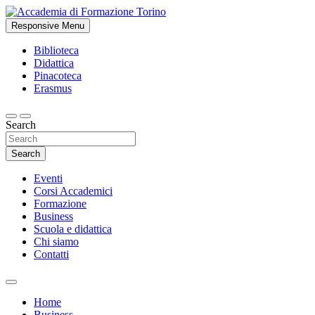
Skip
to
Responsive Menu
Studi accademici e corsi di formazione
content
Accademia di Formazione Torino
Biblioteca
Didattica
Pinacoteca
Erasmus
Search
Search
Eventi
Corsi Accademici
Formazione
Business
Scuola e didattica
Chi siamo
Contatti
Home
Business