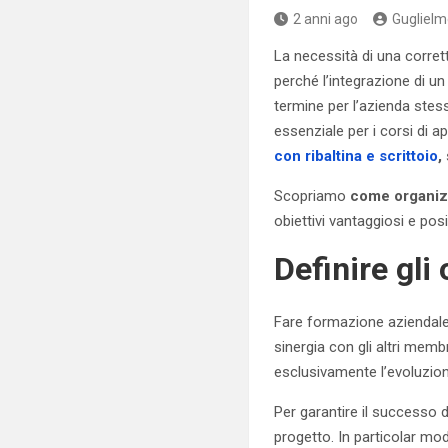
2 anni ago
Guglielm
La necessità di una corre
perché l’integrazione di u
termine per l’azienda stess
essenziale per i corsi di a
con ribaltina e scrittoio
,
Scopriamo
come organiz
obiettivi vantaggiosi e posit
Definire gli 
Fare formazione aziendale
sinergia con gli altri membr
esclusivamente l’evoluzion
Per garantire il successo d
progetto. In particolar mo