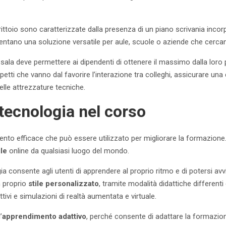
crittoio sono caratterizzate dalla presenza di un piano scrivania inco
sentano una soluzione versatile per aule, scuole o aziende che cercan
la sala deve permettere ai dipendenti di ottenere il massimo dalla loro
etti che vanno dal favorire l’interazione tra colleghi, assicurare una
delle attrezzature tecniche.
 tecnologia nel corso
nto efficace che può essere utilizzato per migliorare la formazione. I
le
online da qualsiasi luogo del mondo.
gia consente agli utenti di apprendere al proprio ritmo e di potersi avv
 proprio
stile personalizzato
, tramite modalità didattiche differenti
tivi e simulazioni di realtà aumentata e virtuale.
’
apprendimento adattivo
, perché consente di adattare la formazione