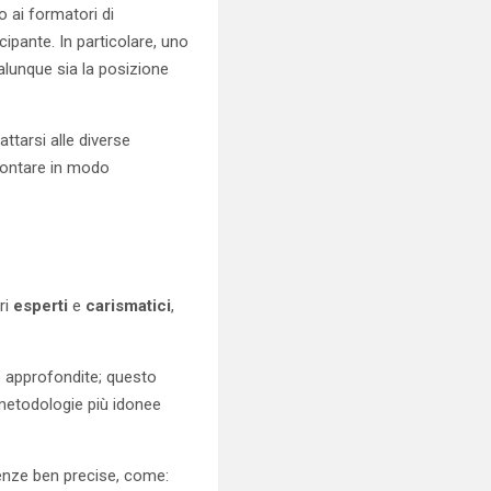
o ai formatori di
cipante. In particolare, uno
qualunque sia la posizione
ttarsi alle diverse
frontare in modo
ri
esperti
e
carismatici
,
o approfondite; questo
e metodologie più idonee
enze ben precise, come: