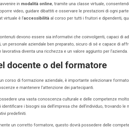
avvenire in
modalità online
, tramite una classe virtuale, consentend
oporre video, guidare dibattiti e osservare le prestazioni di ogni parte
 virtuale è l’
accessibilità
al corso per tutti i fruitori e dipendenti, 
ontenuti devono essere sia informativi che coinvolgenti, capaci di ada
tti, un personale aziendale ben preparato, sicuro di sé e capace di af
e lavorativa diventa una ricchezza e un valore aggiunto per l’azienda.
el docente o del formatore
 un corso di formazione aziendale, è importante selezionare formato
scenze e mantenere l’attenzione dei partecipanti.
e possedere una vasta conoscenza culturale e delle competenze molt
i identificare i bisogni sia dell’impresa che dell’individuo, trovando l
ivi predefiniti.
mente un corretto formatore, questo dovrà possedere delle compet