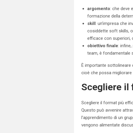
argomento
: che deve e
formazione della determ
skill
: un’impresa che in
cosiddette soft skills, 
efficace con superiori, cl
obiettivo finale
: infin
team, è fondamentale st
È importante sottolineare 
cioè che possa migliorare s
Scegliere il
Scegliere il format più eff
Questo può avvenire attr
l’apprendimento di un grup
vengono alimentate discuss