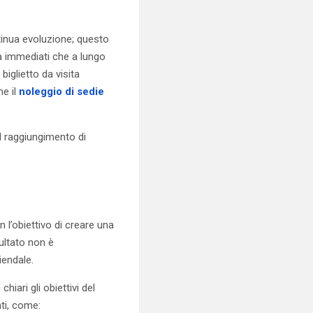
tinua evoluzione; questo
a immediati che a lungo
biglietto da visita
me il
noleggio di sedie
.
al raggiungimento di
on l’obiettivo di creare una
sultato non è
iendale.
iari gli obiettivi del
ti, come: