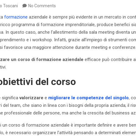
o Toscani
No Comments
tta
formazione
aziendale è sempre più evidente in un mercato in con
n ricco programma di formazione imprenditoriale, produce benefici si
a. In questo caso, anche l’allestimento della sala meeting diventa un 
pprendimento e i workshop. Infatti, grazie all’impiego di strumenti co
si favorisce una maggiore attenzione durante meeting e conferenze
zare un corso di formazione aziendale
efficace può contribuire 
ivi.
obiettivi del corso
 significa
valorizzare
e
migliorare
le competenze del singolo
, c
i del team, che siano in linea con i bisogni della propria azienda; il ri
e professionale delle persone, ma anche la crescita del business az
i un corso di formazione aziendale è importante definire e avere ben ch
do, è necessario organizzare l’attività pensando a determinati elemen