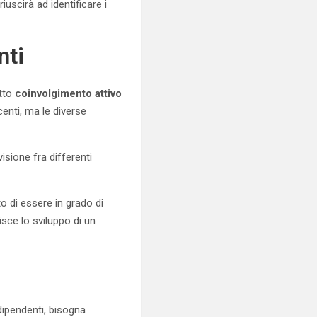
uscirà ad identificare i
nti
etto
coinvolgimento attivo
enti, ma le diverse
isione fra differenti
o di essere in grado di
isce lo sviluppo di un
dipendenti, bisogna