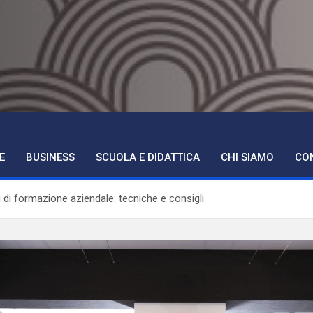
ne Torino
E
BUSINESS
SCUOLA E DIDATTICA
CHI SIAMO
CO
 di formazione aziendale: tecniche e consigli