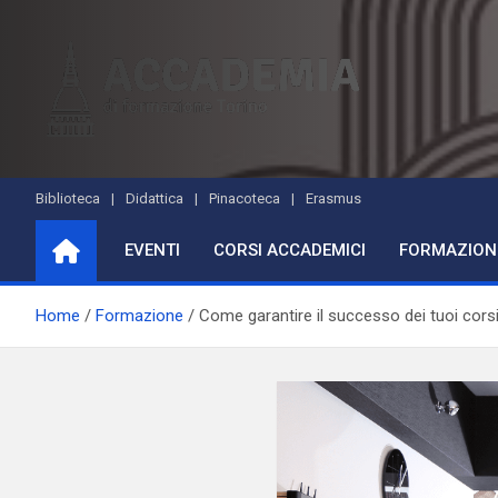
Skip
to
content
Accademia di Formazio
Studi accademici e corsi di formazione
Biblioteca
Didattica
Pinacoteca
Erasmus
EVENTI
CORSI ACCADEMICI
FORMAZION
Home
Formazione
Come garantire il successo dei tuoi corsi