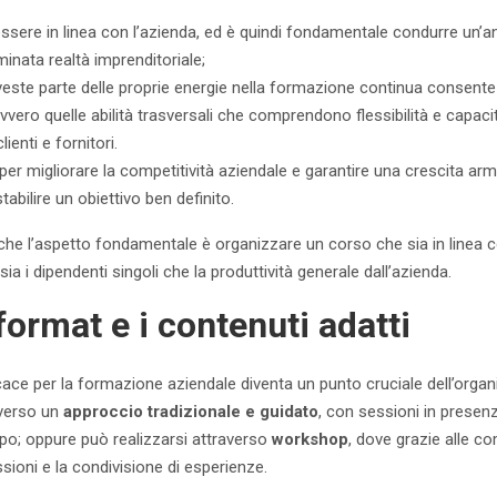
ssere in linea con l’azienda, ed è quindi fondamentale condurre un’ana
inata realtà imprenditoriale;
veste parte delle proprie energie nella formazione continua consente 
ovvero quelle abilità trasversali che comprendono flessibilità e capaci
ienti e fornitori.
e, per migliorare la competitività aziendale e garantire una crescita a
abilire un obiettivo ben definito.
che l’aspetto fondamentale è organizzare un corso che sia in linea c
ia i dipendenti singoli che la produttività generale dall’azienda.
 format e i contenuti adatti
icace per la formazione aziendale diventa un punto cruciale dell’orga
averso un
approccio tradizionale e guidato
, con sessioni in presen
po; oppure può realizzarsi attraverso
workshop
, dove grazie alle c
ioni e la condivisione di esperienze.