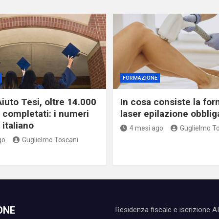
FORMAZIONE
iuto Tesi, oltre 14.000
In cosa consiste la fo
i completati: i numeri
laser epilazione obblig
italiano
4 mesi ago
Guglielmo T
go
Guglielmo Toscani
ONE
Residenza fiscale e iscrizione A