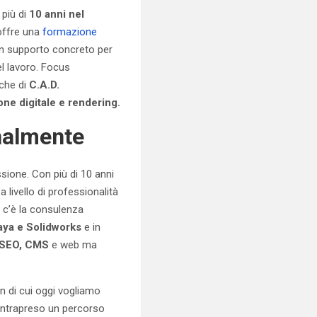
 più di
10 anni nel
 offre una
formazione
 un supporto concreto per
l lavoro. Focus
che di
C.A.D.
ne digitale e rendering.
nalmente
sione. Con più di 10 anni
 livello di professionalità
n
c’è la consulenza
aya e Solidworks
e in
, SEO, CMS
e web ma
n di cui oggi vogliamo
à intrapreso un percorso