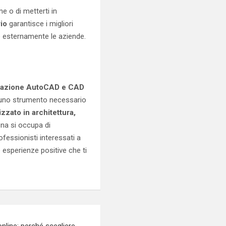
ne o di metterti in
rio
garantisce i migliori
e esternamente le aziende.
azione AutoCAD e CAD
è uno strumento necessario
lizzato in architettura,
cna si occupa di
fessionisti interessati a
esperienze positive che ti
nline: perché scegliere