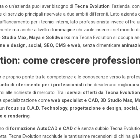
ta o un’azienda puoi aver bisogno di
Tecna Evolution
: l’azienda, con
ie di servizio principali riservate a due ambiti differenti. Lato azienda
 affiancamento per i tecnici interni, lato professionista invece offre
nte ma anche a livello di immagine chi vuole inserirsi nel mondo de
 Studio Max, Maya e Solidworks
ma Tecna Evolution si occupa an
ne e design, social, SEO, CMS e web
, senza dimenticare
animazio
tion: come crescere professio
 e proprio ponte tra le competenze e le conoscenze verso la profes
unto di riferimento per i professionisti
che desiderano migliorarsi a
 alle richieste di mercato. Tra i
servizi offerti da Tecna Evolutio
una specializzazione come
web specialist e CAD, 3D Studio Max, M
 un
focus su C.A.D. Technology, progettazione e design, social
le e rendering
.
ano di
formazione AutoCAD e CAD
c’è senza dubbio Tecna Evolutio
etta. Tecna Evolution racchiude le tantissime recensioni di chi ha gi