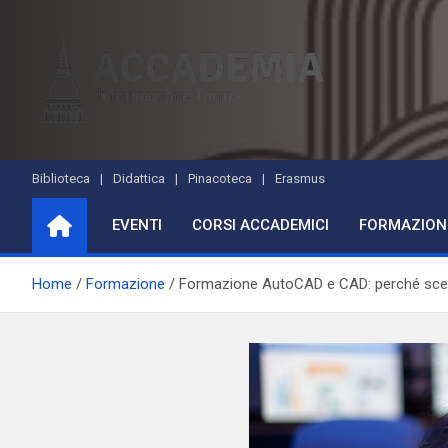
Skip
to
content
Accademia di Formazio
Studi accademici e corsi di formazione
Biblioteca
Didattica
Pinacoteca
Erasmus
EVENTI
CORSI ACCADEMICI
FORMAZION
Home
Formazione
Formazione AutoCAD e CAD: perché sceg