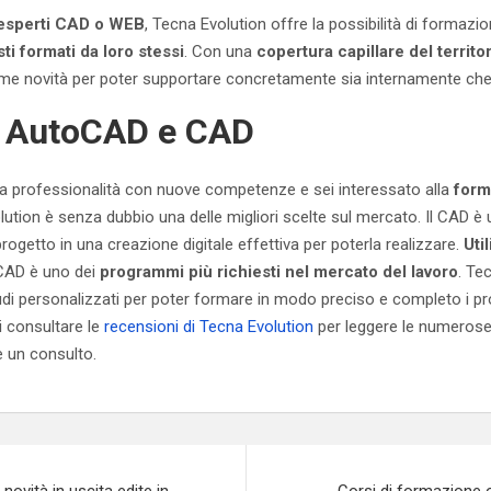
 esperti CAD o WEB
, Tecna Evolution offre la possibilità di formazio
ti formati da loro stessi
. Con una
copertura capillare del territo
ltime novità per poter supportare concretamente sia internamente ch
 AutoCAD e CAD
tua professionalità con nuove competenze e sei interessato alla
form
ution è senza dubbio una delle migliori scelte sul mercato. Il CAD 
ogetto in una creazione digitale effettiva per poterla realizzare.
Uti
 CAD è uno dei
programmi più richiesti nel mercato del lavoro
. Te
udi personalizzati per poter formare in modo preciso e completo i pro
i consultare le
recensioni di Tecna Evolution
per leggere le numerose 
 un consulto.
novità in uscita edite in
Corsi di formazione o