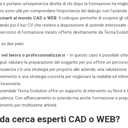
a e portano un’esperienza diretta di chi dopo la formazione ha miglio
oni sono utili per comprendere l’importanza del dialogo con l’azienda 
icinarti al mondo CAD o WEB
. Il colloquio permette di scoprire gli o
ndo poi il tuo CV che resterà a disposizione di aziende interessate 
 percorso di formazione mirato offerto direttamente da Tecna Evolut
 su due piani:
i nel lavoro o professionalizzarsi
– in questo caso è possibile ot
uò valutare la preparazione del soggetto per poi offrire un percorso
sulenza c’è una strategia per proporsi alle aziende, una valutazione de
rimento e una strategia concreta per migliorare la visibilità ed infin
fessionista.
aziendale Tecna Evolution offre un supporto di intervento su Nord e 
nsulenza. Con affiancamento in azienda ma anche formazione e prepar
rimento per moltissime attività.
nda cerca esperti CAD o WEB?