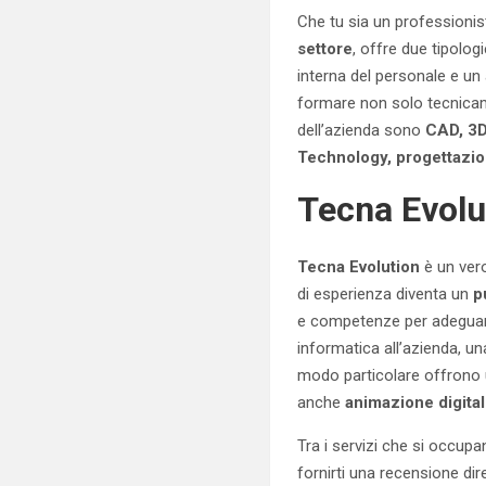
Che tu sia un professionis
settore
, offre due tipolog
interna del personale e un
formare non solo tecnicame
dell’azienda sono
CAD, 3D
Technology, progettazio
Tecna Evolu
Tecna Evolution
è un vero
di esperienza diventa un
p
e competenze per adeguarsi
informatica all’azienda, 
modo particolare offrono
anche
animazione digita
Tra i servizi che si occup
fornirti una recensione dir