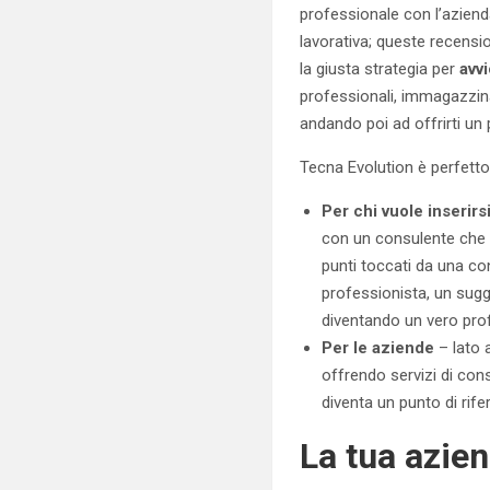
professionale con l’aziend
lavorativa; queste recensi
la giusta strategia per
avv
professionali, immagazzina
andando poi ad offrirti un
Tecna Evolution è perfetto
Per chi vuole inserirs
con un consulente che p
punti toccati da una con
professionista, un sugge
diventando un vero pro
Per le aziende
– lato 
offrendo servizi di co
diventa un punto di rife
La tua azie