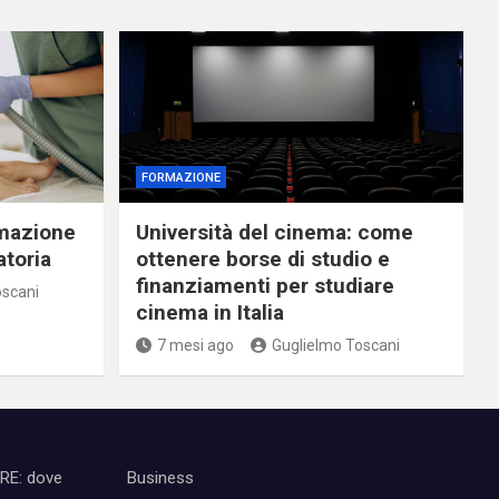
FORMAZIONE
rmazione
Università del cinema: come
atoria
ottenere borse di studio e
finanziamenti per studiare
oscani
cinema in Italia
7 mesi ago
Guglielmo Toscani
IRE: dove
Business