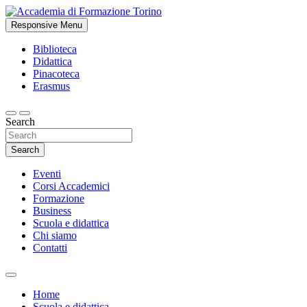
Skip
to
Responsive Menu
Studi accademici e corsi di formazione
content
Accademia di Formazione Torino
Biblioteca
Didattica
Pinacoteca
Erasmus
Search
Search
Eventi
Corsi Accademici
Formazione
Business
Scuola e didattica
Chi siamo
Contatti
Home
Scuola e didattica