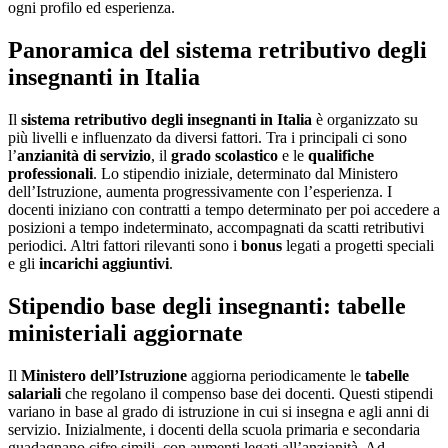
ogni profilo ed esperienza.
Panoramica del sistema retributivo degli
insegnanti in Italia
Il
sistema retributivo degli insegnanti in Italia
è organizzato su
più livelli e influenzato da diversi fattori. Tra i principali ci sono
l’
anzianità di servizio
, il
grado scolastico
e le
qualifiche
professionali
. Lo stipendio iniziale, determinato dal Ministero
dell’Istruzione, aumenta progressivamente con l’esperienza. I
docenti iniziano con contratti a tempo determinato per poi accedere a
posizioni a tempo indeterminato, accompagnati da scatti retributivi
periodici. Altri fattori rilevanti sono i
bonus
legati a progetti speciali
e gli
incarichi aggiuntivi
.
Stipendio base degli insegnanti: tabelle
ministeriali aggiornate
Il
Ministero dell’Istruzione
aggiorna periodicamente le
tabelle
salariali
che regolano il compenso base dei docenti. Questi stipendi
variano in base al grado di istruzione in cui si insegna e agli anni di
servizio. Inizialmente, i docenti della scuola primaria e secondaria
guadagnano cifre simili, con aumenti legati all’anzianità. Ad