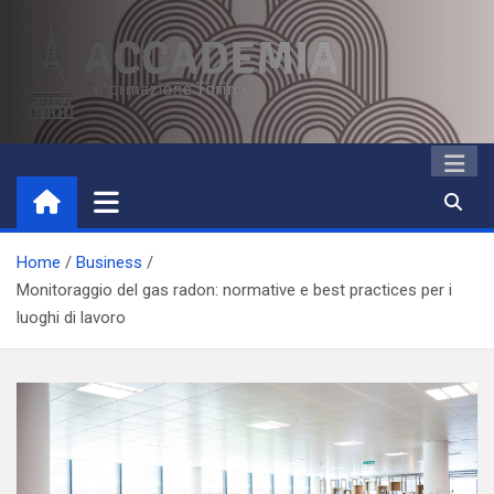
Skip
to
content
Accademia di Formazione
Studi accademici e corsi di formazione
Torino
Home
Business
Monitoraggio del gas radon: normative e best practices per i
luoghi di lavoro