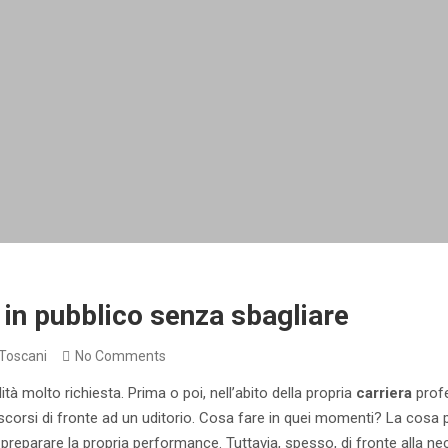
in pubblico senza sbagliare
Toscani
No Comments
lità molto richiesta. Prima o poi, nell’abito della propria
carriera
profe
iscorsi di fronte ad un uditorio. Cosa fare in quei momenti? La cosa 
 a preparare la propria performance. Tuttavia, spesso, di fronte alla nec