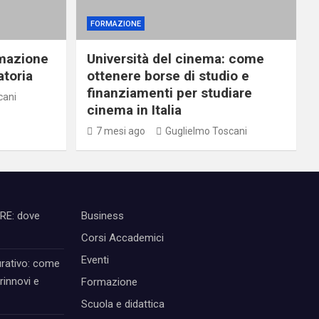
FORMAZIONE
rmazione
Università del cinema: come
atoria
ottenere borse di studio e
finanziamenti per studiare
cani
cinema in Italia
7 mesi ago
Guglielmo Toscani
IRE: dove
Business
Corsi Accademici
Eventi
urativo: come
rinnovi e
Formazione
Scuola e didattica