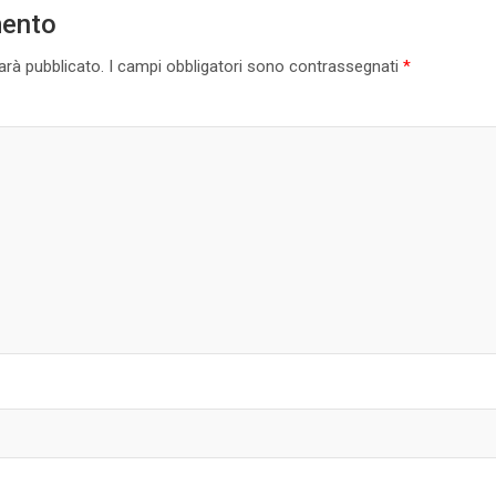
mento
sarà pubblicato.
I campi obbligatori sono contrassegnati
*