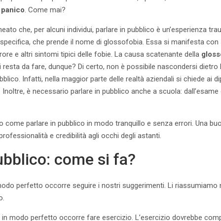
l
panico
. Come mai?
neato che, per alcuni individui, parlare in pubblico è un’esperienza t
 specifica, che prende il nome di glossofobia. Essa si manifesta co
ore e altri sintomi tipici delle fobie. La causa scatenante della
gloss
i resta da fare, dunque? Di certo, non è possibile nascondersi dietro 
bblico. Infatti, nella maggior parte delle realtà aziendali si chiede ai d
Inoltre, è necessario parlare in pubblico anche a scuola: dall’esame d
o come parlare in pubblico in modo tranquillo e senza errori. Una bu
professionalità e credibilità agli occhi degli astanti.
ubblico: come si fa?
 modo perfetto occorre seguire i nostri suggerimenti. Li riassumiamo 
o.
re in modo perfetto occorre fare esercizio. L’esercizio dovrebbe co