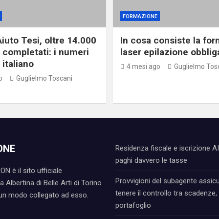
FORMAZIONE
iuto Tesi, oltre 14.000
In cosa consiste la fo
i completati: i numeri
laser epilazione obblig
italiano
4 mesi ago
Guglielmo Tos
o
Guglielmo Toscani
ONE
Residenza fiscale e iscrizione A
paghi davvero le tasse
N è il sito ufficiale
Provvigioni del subagente assic
 Albertina di Belle Arti di Torino
tenere il controllo tra scadenze, 
cun modo collegato ad esso.
portafoglio