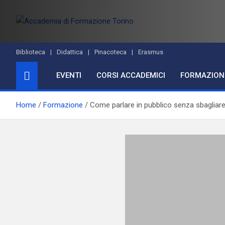
Skip
to
content
Accademia di Formazio
Studi accademici e corsi di formazione
Biblioteca
Didattica
Pinacoteca
Erasmus
EVENTI
CORSI ACCADEMICI
FORMAZION
Home
Formazione
Come parlare in pubblico senza sbagliar