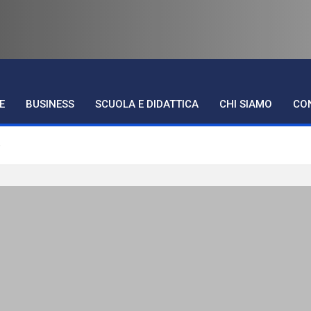
ne Torino
E
BUSINESS
SCUOLA E DIDATTICA
CHI SIAMO
CO
e