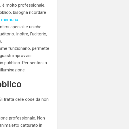
li, è molto professionale.
bblico, bisogna ricordare
 la memoria
.
ntirsi speciali e uniche.
torio. Inoltre, l’uditorio,
o.
 come funzionano, permette
guasti improvvisi.
n pubblico. Per sentirsi a
illuminazione.
bblico
 tratta delle cose da non
sione professionale. Non
nimaletto catturato in