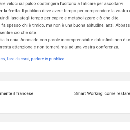
re veloci sul palco costringerà l’uditorio a faticare per ascoltarvi.
r la fretta
. Il pubblico deve avere tempo per comprendere la vostra e
 Quindi, lasciategli tempo per capire e metabolizzare ciò che dite.
o fa spesso chi è timido, ma non è una buona abitudine, anzi. Abbass
sentire ciò che dite.
odia la noia. Annoiarlo con parole incomprensibili e dati infiniti non è u
presta attenzione e non tornerà mai ad una vostra conferenza.
ico
,
fare discorsi
,
parlare in pubblico
mente il francese
Smart Working: come restare