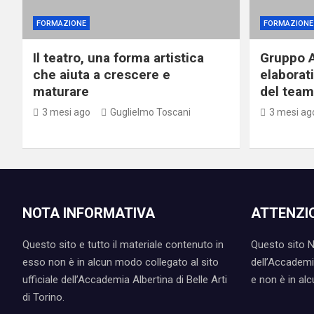
FORMAZIONE
FORMAZIONE
Il teatro, una forma artistica
Gruppo A
che aiuta a crescere e
elaborat
maturare
del team 
3 mesi ago
Guglielmo Toscani
3 mesi ag
NOTA INFORMATIVA
ATTENZI
Questo sito e tutto il materiale contenuto in
Questo sito NO
esso non è in alcun modo collegato al sito
dell’Accademia
ufficiale dell’Accademia Albertina di Belle Arti
e non è in al
di Torino.