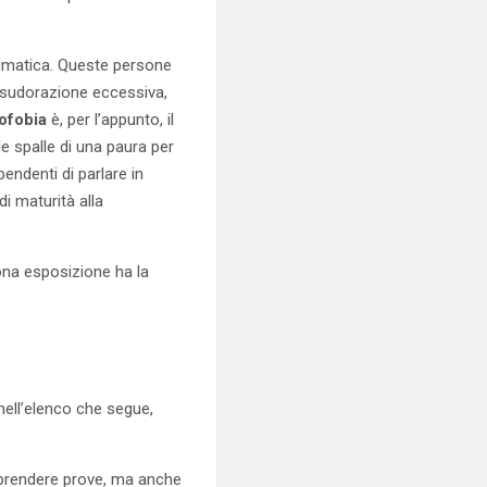
raumatica. Queste persone
n sudorazione eccessiva,
ofobia
è, per l’appunto, il
le spalle di una paura per
ipendenti di parlare in
i maturità alla
ona esposizione ha la
nell’elenco che segue,
mprendere prove, ma anche