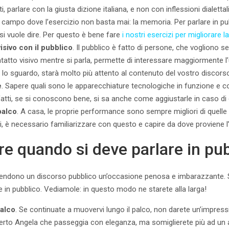
ti, parlare con la giusta dizione italiana, e non con inflessioni dialetta
ro campo dove l’esercizio non basta mai: la memoria. Per parlare in pu
 si vuole dire. Per questo è bene fare
i nostri esercizi per migliorare
visivo con il pubblico
. Il pubblico è fatto di persone, che vogliono se
tatto visivo mentre si parla, permette di interessare maggiormente l’udi
 lo sguardo, starà molto più attento al contenuto del vostro discors
e
. Sapere quali sono le apparecchiature tecnologiche in funzione e
 Infatti, se si conoscono bene, si sa anche come aggiustarle in caso di 
palco
. A casa, le proprie performance sono sempre migliori di quelle i
i, è necessario familiarizzare con questo e capire da dove proviene l’
re quando si deve parlare in pu
endono un discorso pubblico un’occasione penosa e imbarazzante. Si
e in pubblico. Vediamole: in questo modo ne starete alla larga!
palco
. Se continuate a muovervi lungo il palco, non darete un’impres
erto Angela che passeggia con eleganza, ma somiglierete più ad un a