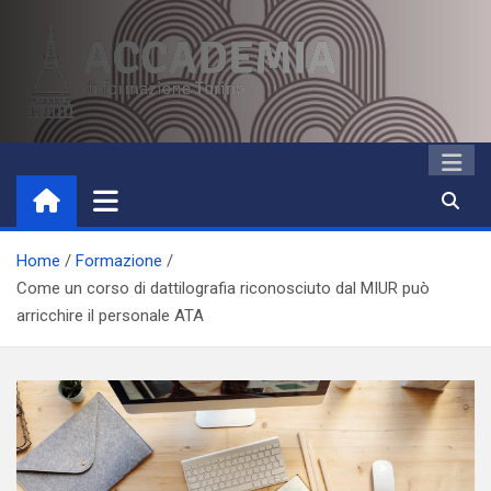
Skip
to
content
Accademia di Formazione
Studi accademici e corsi di formazione
Torino
Home
Formazione
Come un corso di dattilografia riconosciuto dal MIUR può
arricchire il personale ATA