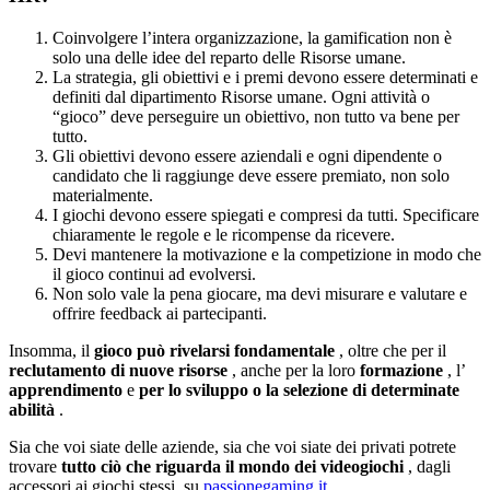
Coinvolgere l’intera organizzazione, la gamification non è
solo una delle idee del reparto delle Risorse umane.
La strategia, gli obiettivi e i premi devono essere determinati e
definiti dal dipartimento Risorse umane. Ogni attività o
“gioco” deve perseguire un obiettivo, non tutto va bene per
tutto.
Gli obiettivi devono essere aziendali e ogni dipendente o
candidato che li raggiunge deve essere premiato, non solo
materialmente.
I giochi devono essere spiegati e compresi da tutti. Specificare
chiaramente le regole e le ricompense da ricevere.
Devi mantenere la motivazione e la competizione in modo che
il gioco continui ad evolversi.
Non solo vale la pena giocare, ma devi misurare e valutare e
offrire feedback ai partecipanti.
Insomma, il
gioco può rivelarsi fondamentale
, oltre che per il
reclutamento di nuove risorse
, anche per la loro
formazione
, l’
apprendimento
e
per lo sviluppo o la selezione di determinate
abilità
.
Sia che voi siate delle aziende, sia che voi siate dei privati ​​potrete
trovare
tutto ciò che riguarda il mondo dei videogiochi
, dagli
accessori ai giochi stessi, su
passionegaming.it
.