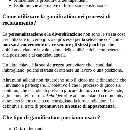
Aumentare la produttività dei dipendenti
Esplorare vie alternative di formazione e istruzione
Come utilizzare la gamification nei processi di
reclutamento?
La
personalizzazione e la diversificazione
non sono la stessa cosa
per utilizzare un certo gioco o processo per la selezione così come
non sarà conveniente usare sempre gli stessi giochi
poiché
dobbiamo adattare la valutazione delle abilità e delle competenze
alla posizione e ai candidati attuali.
Un’altra chiave è la sua
sicurezza
per evitare che i candidati
imbrogliano, poiché si tratta di ottenere un lavoro o una posizione.
Altri punti salienti non riguardano solo il gioco ma le dinamiche che
li invitano a partecipare. L’obiettivo è che il processo di gioco sia
continuo, che i candidati possano giocare di nuovo con le aziende,
agire come referrer o
stakeholder
oltre ad aumentare la community
attraverso la loro rete a cui consigliano la loro candidatura. In
definitiva si tratta di
promuovere un senso di appartenenza
.
Che tipo di gamification possiamo usare?
Quiz o domande